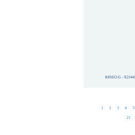
K81612-G - X2144
1
2
3
4
5
21