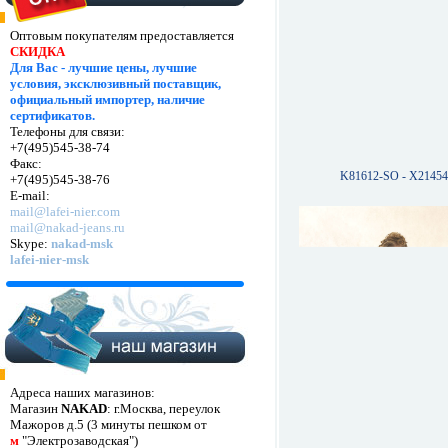
Оптовым покупателям предоставляется
СКИДКА
Для Вас - лучшие цены, лучшие
условия, эксклюзивный поставщик,
официальный импортер, наличие
сертификатов.
Телефоны для связи:
+7(495)545-38-74
Факс:
K81612-SO - X2145
+7(495)545-38-76
E-mail:
mail@lafei-nier.com
mail@nakad-jeans.ru
Skype:
nakad-msk
lafei-nier-msk
Адреса наших магазинов:
Магазин
NAKAD
: г.Москва, переулок
Мажоров д.5 (3 минуты пешком от
м
"Электрозаводская")