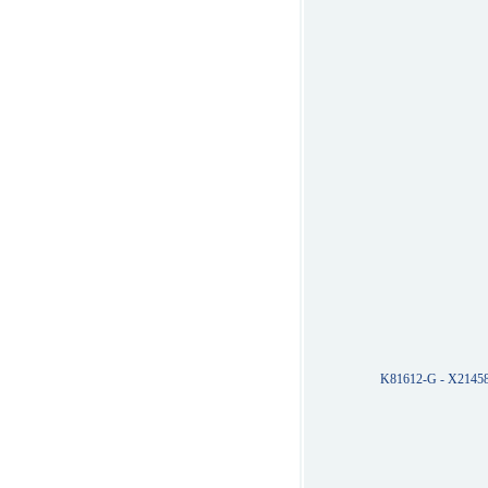
K81612-G - X2145