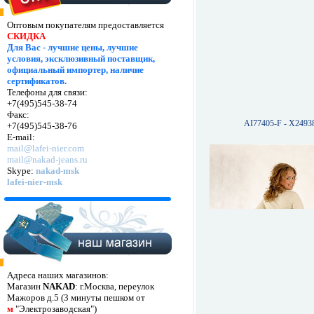
Оптовым покупателям предоставляется
СКИДКА
Для Вас - лучшие цены, лучшие
условия, эксклюзивный поставщик,
официальный импортер, наличие
сертификатов.
Телефоны для связи:
+7(495)545-38-74
Факс:
AI77405-F - X2493
+7(495)545-38-76
E-mail:
mail@lafei-nier.com
mail@nakad-jeans.ru
Skype:
nakad-msk
lafei-nier-msk
Адреса наших магазинов:
Магазин
NAKAD
: г.Москва, переулок
Мажоров д.5 (3 минуты пешком от
м
"Электрозаводская")