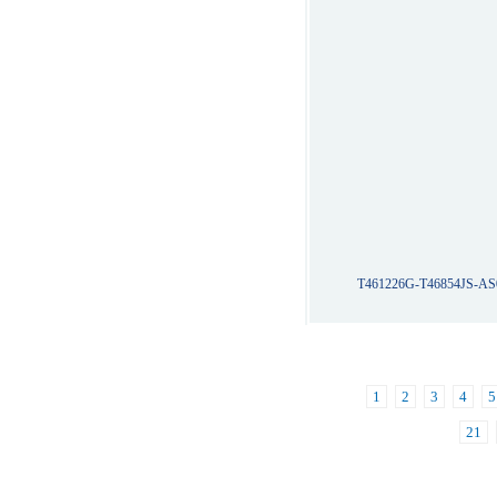
T461226G-T46854JS-AS
1
2
3
4
5
21