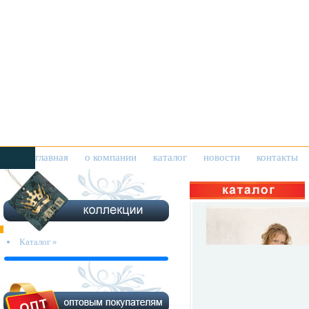
главная
о компании
каталог
новости
контакты
Каталог »