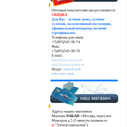
Оптовым покупателям предоставляется
СКИДКА
Для Вас - лучшие цены, лучшие
условия, эксклюзивный поставщик,
официальный импортер, наличие
сертификатов.
Телефоны для связи:
+7(495)545-38-74
Факс:
+7(495)545-38-76
E-mail:
mail@lafei-nier.com
mail@nakad-jeans.ru
Skype:
nakad-msk
lafei-nier-msk
Адреса наших магазинов:
Магазин
NAKAD
: г.Москва, переулок
Мажоров д.5 (3 минуты пешком от
м
"Электрозаводская")