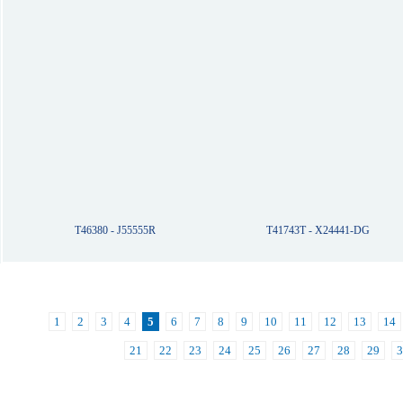
T46380 - J55555R
T41743T - X24441-DG
1
2
3
4
5
6
7
8
9
10
11
12
13
14
21
22
23
24
25
26
27
28
29
3