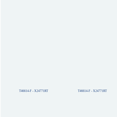
T46614-F - X24771RT
T46614-F - X24771RT