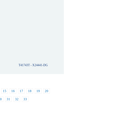
T41743T - X24441-DG
15
16
17
18
19
20
0
31
32
33