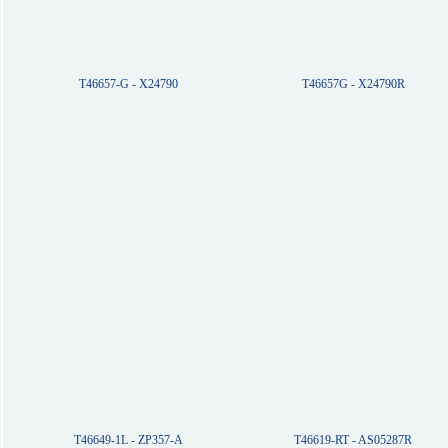
T46657-G - X24790
T46657G - X24790R
T46649-1L - ZP357-A
T46619-RT - AS05287R