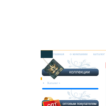
главная
о компании
каталог
Каталог »