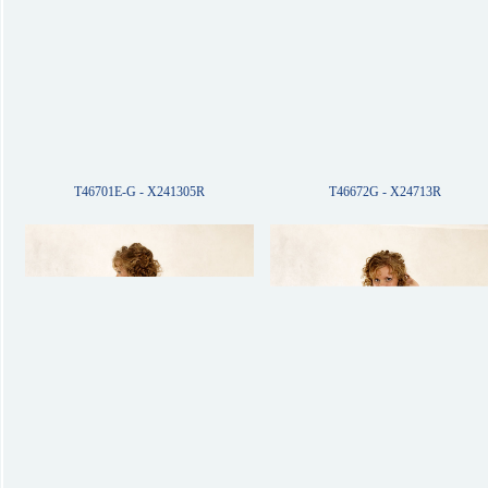
T46701E-G - X241305R
T46672G - X24713R