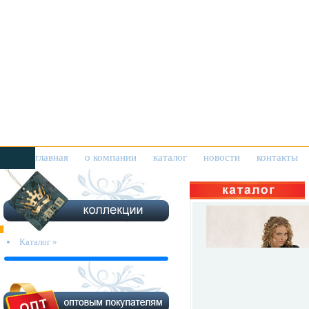
главная
о компании
каталог
новости
контакты
Каталог »