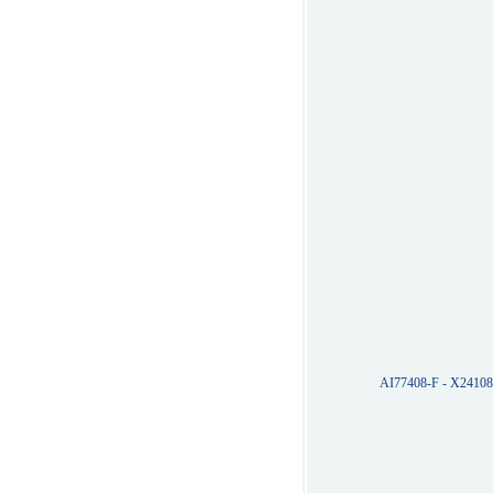
AI77408-F - X2410