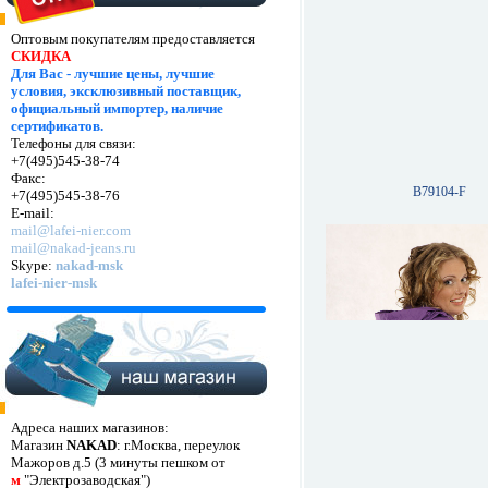
Оптовым покупателям предоставляется
СКИДКА
Для Вас - лучшие цены, лучшие
условия, эксклюзивный поставщик,
официальный импортер, наличие
сертификатов.
Телефоны для связи:
+7(495)545-38-74
Факс:
B79104-F
+7(495)545-38-76
E-mail:
mail@lafei-nier.com
mail@nakad-jeans.ru
Skype:
nakad-msk
lafei-nier-msk
Адреса наших магазинов:
Магазин
NAKAD
: г.Москва, переулок
Мажоров д.5 (3 минуты пешком от
м
"Электрозаводская")