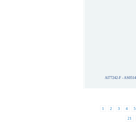
AI77242-F - AS051
1
2
3
4
5
21