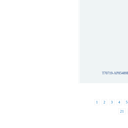
T70719-AP85489
1
2
3
4
5
21