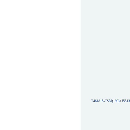
T461815-TSM(190)+J5513