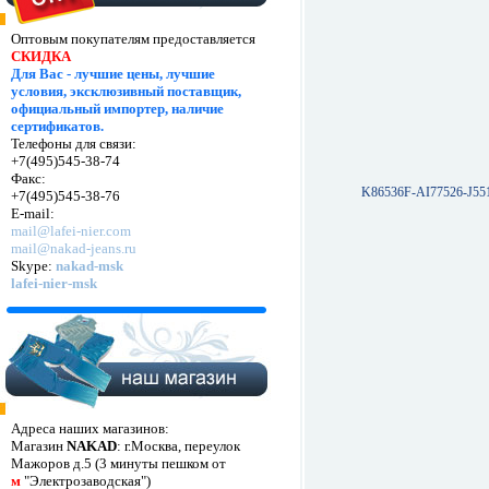
Оптовым покупателям предоставляется
СКИДКА
Для Вас - лучшие цены, лучшие
условия, эксклюзивный поставщик,
официальный импортер, наличие
сертификатов.
Телефоны для связи:
+7(495)545-38-74
Факс:
K86536F-AI77526-J55
+7(495)545-38-76
E-mail:
mail@lafei-nier.com
mail@nakad-jeans.ru
Skype:
nakad-msk
lafei-nier-msk
Адреса наших магазинов:
Магазин
NAKAD
: г.Москва, переулок
Мажоров д.5 (3 минуты пешком от
м
"Электрозаводская")